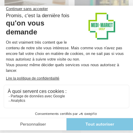
Nieuw in Rocourt!
20 april 2015
Medi-Market Parafarmacie heeft zich tot
doel gesteld om u het hele jaar de ruimste
keuze aan...
Lees meer