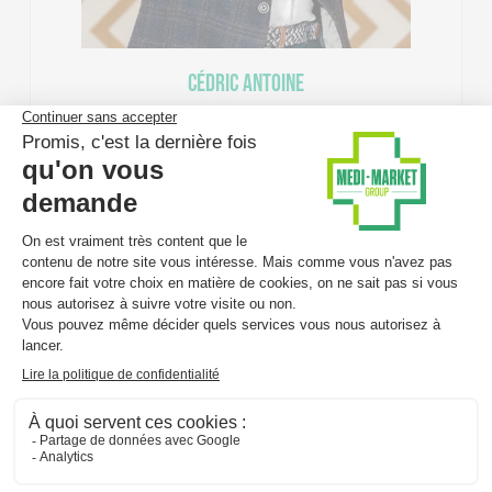
Cédric Antoine
Chief Executive Officer
Des centres névralgiques au cœur
de l’Europe
L’ADN de Medi-Market est enraciné à
Nivelles
, siège