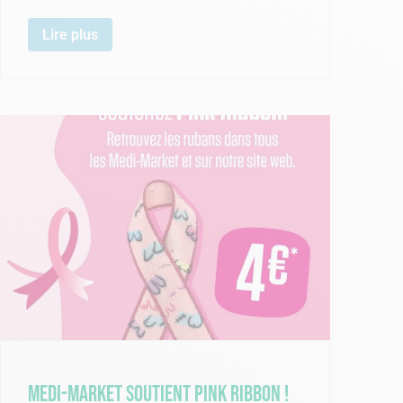
Lire plus
Medi-Market soutient Pink Ribbon !