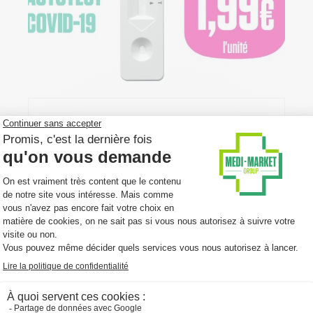
Medi-Market propose les autotests
Covid-19 au prix le plus bas du
marché : 1,99€
2 février 2022
Bruxelles, le 9 février 2022 - Fidèle à sa
philosophie de rendre la santé accessible à
tous, le groupe Medi-Market propose
désormais les...